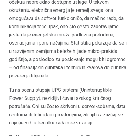
očekuju neprekidno dostupne usluge. U takvom
okruženju, električna energija je temelj svega: ona
omogućava da softver funkcioniše, da mašine rade, da
komunikacija teče. Ipak, ono što često zaboravljamo
jeste da je energetska mreža podložna prekidima,
oscilacijama i poremećajima. Statistika pokazuje da se i
u razvijenim zemljama beleže hiljade mikro-prekida
godišnje, a posledice za poslovanje mogu biti ogromne
– od finansijskih gubitaka i tehničkih kvarova do gubitka
poverenja klijenata.
Tu na scenu stupaju UPS sistemi (Uninterruptible
Power Supply), nevidljivi čuvari svakog kritičnog
potrošača. Oni su često skriveni u server-sobama, data
centrima ili tehničkim prostorijama, ali njihov značaj se
najviše vidi u trenutku kada mreža zataji.