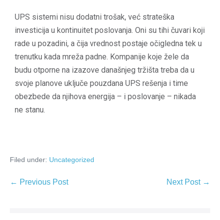
UPS sistemi nisu dodatni trošak, već strateška
investicija u kontinuitet poslovanja. Oni su tihi čuvari koji
rade u pozadini, a čija vrednost postaje očigledna tek u
trenutku kada mreža padne. Kompanije koje žele da
budu otporne na izazove današnjeg tržišta treba da u
svoje planove uključe pouzdana UPS rešenja i time
obezbede da njihova energija – i poslovanje – nikada
ne stanu.
Filed under:
Uncategorized
← Previous Post
Next Post →