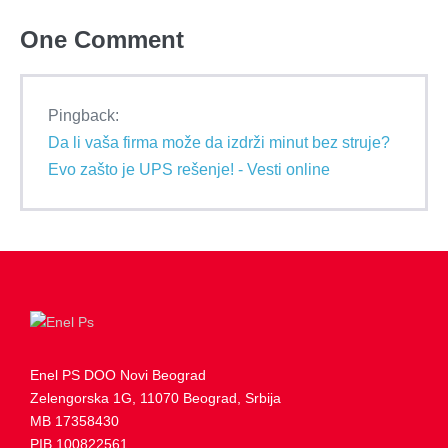
One
Comment
Pingback:
Da li vaša firma može da izdrži minut bez struje?
Evo zašto je UPS rešenje! - Vesti online
Enel PS DOO Novi Beograd
Zelengorska 1G, 11070 Beograd, Srbija
MB 17358430
PIB 100822561