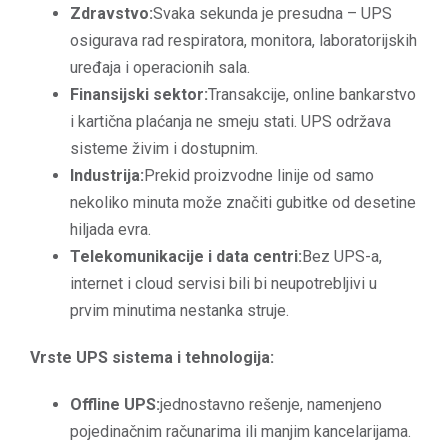
Zdravstvo:
Svaka sekunda je presudna – UPS
osigurava rad respiratora, monitora, laboratorijskih
uređaja i operacionih sala.
Finansijski sektor:
Transakcije, online bankarstvo
i kartična plaćanja ne smeju stati. UPS održava
sisteme živim i dostupnim.
Industrija:
Prekid proizvodne linije od samo
nekoliko minuta može značiti gubitke od desetine
hiljada evra.
Telekomunikacije i data centri:
Bez UPS-a,
internet i cloud servisi bili bi neupotrebljivi u
prvim minutima nestanka struje.
Vrste UPS sistema i tehnologija:
Offline UPS:
jednostavno rešenje, namenjeno
pojedinačnim računarima ili manjim kancelarijama.