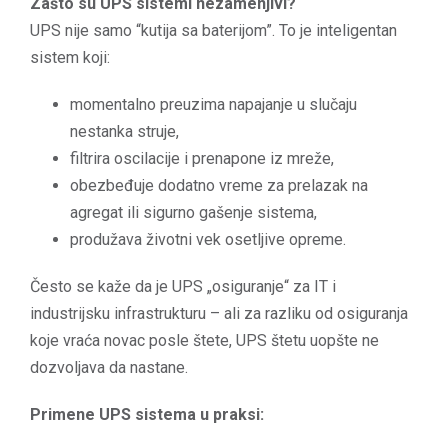
Zašto su UPS sistemi nezamenjivi?
UPS nije samo “kutija sa baterijom”. To je inteligentan
sistem koji:
momentalno preuzima napajanje u slučaju
nestanka struje,
filtrira oscilacije i prenapone iz mreže,
obezbeđuje dodatno vreme za prelazak na
agregat ili sigurno gašenje sistema,
produžava životni vek osetljive opreme.
Često se kaže da je UPS „osiguranje“ za IT i
industrijsku infrastrukturu – ali za razliku od osiguranja
koje vraća novac posle štete, UPS štetu uopšte ne
dozvoljava da nastane.
Primene UPS sistema u praksi: