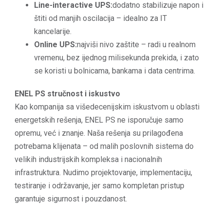
Line-interactive UPS:
dodatno stabilizuje napon i
štiti od manjih oscilacija – idealno za IT
kancelarije.
Online UPS:
najviši nivo zaštite – radi u realnom
vremenu, bez ijednog milisekunda prekida, i zato
se koristi u bolnicama, bankama i data centrima.
ENEL PS stručnost i iskustvo
Kao kompanija sa višedecenijskim iskustvom u oblasti
energetskih rešenja, ENEL PS ne isporučuje samo
opremu, već i znanje. Naša rešenja su prilagođena
potrebama klijenata – od malih poslovnih sistema do
velikih industrijskih kompleksa i nacionalnih
infrastruktura. Nudimo projektovanje, implementaciju,
testiranje i održavanje, jer samo kompletan pristup
garantuje sigurnost i pouzdanost.