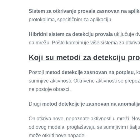
Sistem za otkrivanje provala zasnovan na apli
protokolima, specifičnim za aplikaciju.
Hibridni sistem za detekciju provala
uključuje dv
na mrežu. Pošto kombinuje više sistema za otkrivanj
Koji su metodi za detekciju pr
Postoji
metod detekcije zasnovan na potpisu
, 
sumnjive aktivnosti. Otkrivene aktivnosti se prepoz
ne postoje obrasci.
Drugi
metod detekcije je zasnovan na anomali
On otkriva nove, nepoznate aktivnosti u mreži. N
od ovog modela, proglašavaju se sumnjivim i šalj
može otkriti nove napade.