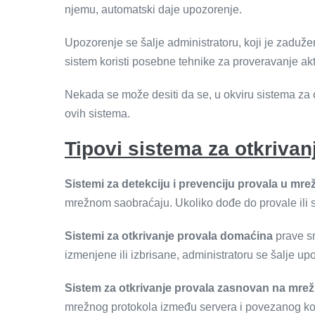
njemu, automatski daje upozorenje.
Upozorenje se šalje administratoru, koji je zaduž
sistem koristi posebne tehnike za proveravanje akti
Nekada se može desiti da se, u okviru sistema za otk
ovih sistema.
Tipovi sistema za otkrivan
Sistemi za detekciju i prevenciju provala u mre
mrežnom saobraćaju. Ukoliko dođe do provale ili s
Sistemi za otkrivanje provala domaćina
prave sn
izmenjene ili izbrisane, administratoru se šalje up
Sistem za otkrivanje provala zasnovan na mre
mrežnog protokola između servera i povezanog ko