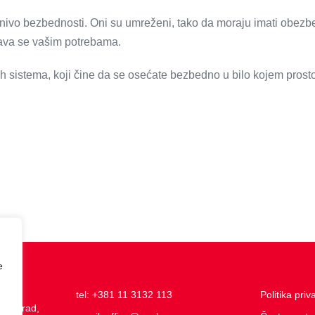
ok nivo bezbednosti. Oni su umreženi, tako da moraju imati obe
đava se vašim potrebama.
kih sistema, koji čine da se osećate bezbedno u bilo kojem prost
e
rad
tel: +381 11 3132 113
Politika priv
Beograd,