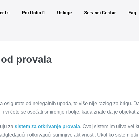
entri
Portfolio
Usluge
Servisni Centar
Faq
 od provala
ga osigurate od nelegalnih upada, to više nije razlog za brigu. 
 vi ćete se osećati smirenije i bolje, kada znate da je objekat z
čuju za
sistem za otkrivanje provala
. Ovaj sistem im uliva veli
adgledajući i otkrivajući sumnjive aktivnosti. Ukoliko sistem otk