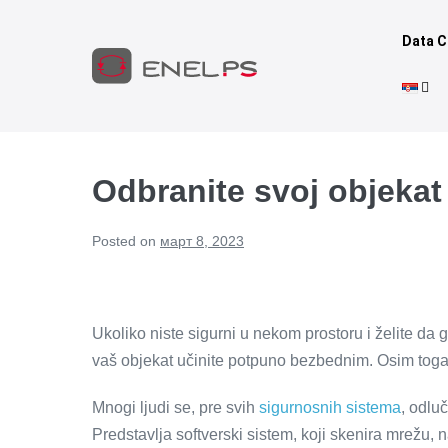
Data C
Odbranite svoj objekat
Posted on
март 8, 2023
Ukoliko niste sigurni u nekom prostoru i želite da 
vaš objekat učinite potpuno bezbednim. Osim toga, i
Mnogi ljudi se, pre svih
sigurnosnih sistema
, odlu
Predstavlja softverski sistem, koji skenira mrežu, n