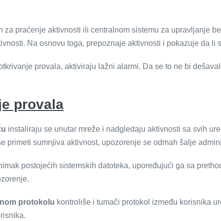
en za praćenje aktivnosti ili centralnom sistemu za upravljanje
vnosti. Na osnovu toga, prepoznaje aktivnosti i pokazuje da li se
rivanje provala, aktiviraju lažni alarmi. Da se to ne bi dešavalo,
je provala
žu
instaliraju se unutar mreže i nadgledaju aktivnosti sa svih ur
e primeti sumnjiva aktivnost, upozorenje se odmah šalje admini
imak postojećih sistemskih datoteka, upoređujući ga sa preth
ozorenje.
žnom protokolu
kontroliše i tumači protokol između korisnika 
risnika.