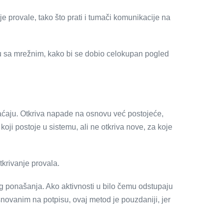
je provale, tako što prati i tumači komunikacije na
ju sa mrežnim, kako bi se dobio celokupan pogled
aćaju. Otkriva napade na osnovu već postojeće,
oji postoje u sistemu, ali ne otkriva nove, za koje
tkrivanje provala.
g ponašanja. Ako aktivnosti u bilo čemu odstupaju
ovanim na potpisu, ovaj metod je pouzdaniji, jer