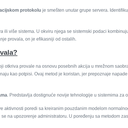
kacijskom protokolu
je smešten unutar grupe servera. Identifiku
a ili više sistema. U okviru njega se sistemski podaci kombinu
e provala, on je efikasniji od ostalih.
ovala?
koji otkriva provale na osnovu posebnih akcija u mrežnom saobr
naju kao potpisi. Ovaj metod je koristan, jer prepoznaje napade k
jama
. Predstavlja dostignuće novije tehnologije u sistemima za o
ove aktivnosti poredi sa kreiranim pouzdanim modelom normalno
u se na upozorenje administratoru. U poređenju sa metodom zasn