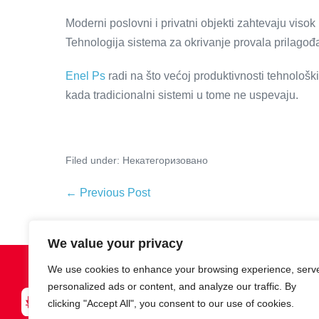
Moderni poslovni i privatni objekti zahtevaju vis
Tehnologija sistema za okrivanje provala prilago
Enel Ps
radi na što većoj produktivnosti tehnološ
kada tradicionalni sistemi u tome ne uspevaju.
Filed under:
Некатегоризовано
← Previous Post
We value your privacy
We use cookies to enhance your browsing experience, serv
personalized ads or content, and analyze our traffic. By
Enel PS DOO Novi Beog
clicking "Accept All", you consent to our use of cookies.
Zelengorska 1G, 11070 