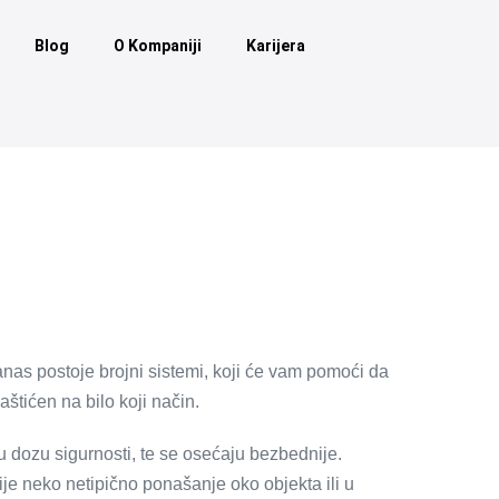
Blog
O Kompaniji
Karijera
Danas postoje brojni sistemi, koji će vam pomoći da
aštićen na bilo koji način.
ku dozu sigurnosti, te se osećaju bezbednije.
rije neko netipično ponašanje oko objekta ili u