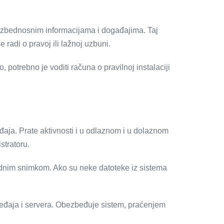
 bezbednosnim informacijama i događajima. Taj
 radi o pravoj ili lažnoj uzbuni.
 potrebno je voditi računa o pravilnoj instalaciji
eđaja. Prate aktivnosti i u odlaznom i u dolaznom
stratoru.
odnim snimkom. Ako su neke datoteke iz sistema
uređaja i servera. Obezbeđuje sistem, praćenjem