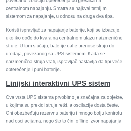
povećanu izolaciju opterećenja od grešaka na
centralnom napajanju. Smatra se najkvalitetnijim
sistemom za napajanje, u odnosu na druga dva tipa.
Koristi ispravljač za napajanje baterije, koji se izbacuje,
ukoliko dođe do kvara na centralnom ulazu naizmenične
struje. U tom slučaju, baterije dalje prenose struju do
uređaja, povezanog sa UPS sistemom. Kada se
naizmenična struja vrati, ispravljač nastavlja da trpi veće
opterećenje i puni baterije.
Linijski interaktivni UPS sistem
Ova vrsta UPS sistema prvobitno je značajna za objekte,
u kojima su prekidi struje retki, a oscilacije dosta česte.
Oni obezbeđuju rezervnu bateriju i mnogo bolju kontrolu
nad oscilacijama, nego što to čini offline izvor napajanja.