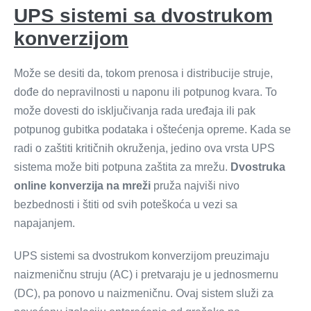
UPS sistemi sa dvostrukom
konverzijom
Može se desiti da, tokom prenosa i distribucije struje,
dođe do nepravilnosti u naponu ili potpunog kvara. To
može dovesti do isključivanja rada uređaja ili pak
potpunog gubitka podataka i oštećenja opreme. Kada se
radi o zaštiti kritičnih okruženja, jedino ova vrsta UPS
sistema može biti potpuna zaštita za mrežu.
Dvostruka
online konverzija na mreži
pruža najviši nivo
bezbednosti i štiti od svih poteškoća u vezi sa
napajanjem.
UPS sistemi sa dvostrukom konverzijom preuzimaju
naizmeničnu struju (AC) i pretvaraju je u jednosmernu
(DC), pa ponovo u naizmeničnu. Ovaj sistem služi za