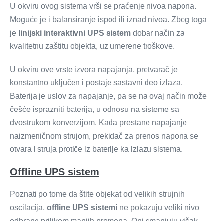
U okviru ovog sistema vrši se praćenje nivoa napona.
Moguće je i balansiranje ispod ili iznad nivoa. Zbog toga
je
linijski interaktivni UPS sistem
dobar način za
kvalitetnu zaštitu objekta, uz umerene troškove.
U okviru ove vrste izvora napajanja, pretvarač je
konstantno uključen i postaje sastavni deo izlaza.
Baterija je uslov za napajanje, pa se na ovaj način može
češće isprazniti baterija, u odnosu na sisteme sa
dvostrukom konverzijom. Kada prestane napajanje
naizmeničnom strujom, prekidač za prenos napona se
otvara i struja protiče iz baterije ka izlazu sistema.
Offline UPS sistem
Poznati po tome da štite objekat od velikih strujnih
oscilacija,
offline UPS sistemi
ne pokazuju veliki nivo
odbrane prilikom manjih promena. Oni smanjuju višak