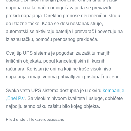
napona i na taj način omogućavaju da se prevaziđu
prekidi napajanja. Direktno prenose neizmeničnu struju
do izlazne tačke. Kada se desi nestanak struje,
automatski se aktiviraju baterija i pretvarač i povezuju na
izlaznu tačku, pomoću prenosnog prekidača.
Ovaj tip UPS sistema je pogodan za zaštitu manjih
kritičnih objekata, poput kancelarijiskih ili kućnih
računara. Koristan je onima koji ne troše visok nivo
napajanja i imaju veoma prihvatljivu i pristupačnu cenu.
Svaka vrsta UPS sistema dostupna je u okviru
kompanije
„Enel Ps“
. Sa visokim nivoom kvaliteta i usluge, dobićete
najbolju tehnološku zaštitu bilo kojeg objekta.
Filed under:
Некатегоризовано