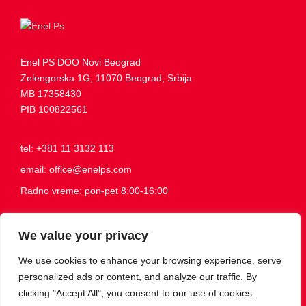
Enel PS DOO Novi Beograd
Zelengorska 1G, 11070 Beograd, Srbija
MB 17358430
PIB 100822561
tel: +381 11 3132 113
email: office@enelps.com
Radno vreme: pon-pet 8:00-16:00
Politika privatnosti
We value your privacy
Često postavljana pitanja
We use cookies to enhance your browsing experience, serve
personalized ads or content, and analyze our traffic. By
Budi naš prijatelj
clicking "Accept All", you consent to our use of cookies.