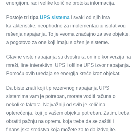
energijom, radi velike količine protoka informacija.
Postoje
tri tipa
UPS sistema
i svaki od njih ima
karakteristike, neophodne za implementaciju isplativog
rešenja napajanja. To je veoma značajno za sve objekte,
a pogotovo za one koji imaju složenije sisteme.
Glavne vrste napajanja su dvostruka online konverzija na
mreži, line interaktivni UPS i offline UPS izvor napajanja.
Pomoću ovih uređaja se energija kreće kroz objekat.
Da biste znali koji tip rezervnog napajanja UPS
sistemima vam je potreban, morate voditi računa o
nekoliko faktora. Najvažniji od svih je količina
opterećenja, koji je vašem objektu potreban. Zatim, treba
obratiti pažnju na opremu koja treba da se zaštiti i
finansijska sredstva koja možete za to da izdvojite.